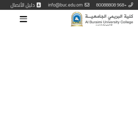
+968 80088808
info@buc.edu.om
دليل الأتصال