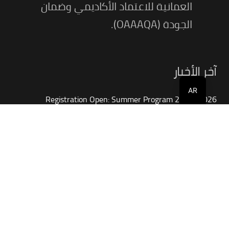
العمانية للاعتماد الأكاديمي وضمان
الجودة (OAAAQA).
آخر الأخبار
AR
Registration Open: Summer Program 2025–2026
8 يونيو الساعة 10:35 am
non-academic grievances
26 يناير الساعة 2:58 pm
اللقاء التعريفي لطلبة قسم إدارة الأعمال
أكتوبر 2, 2025
لقاء تعريفياً لطلبة الدراسات العليا
سبتمبر 29, 2025
جهات الاتصال