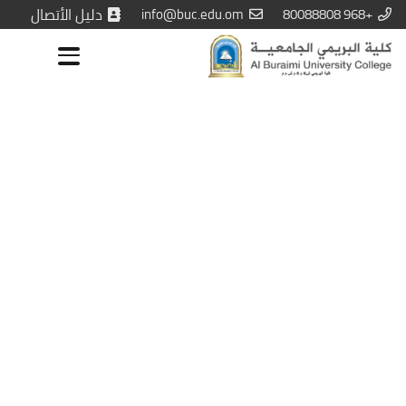
+968 80088808
info@buc.edu.om
دليل الأتصال