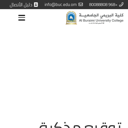
+968 80088808
info@buc.edu.om
دليل الأتصال
توقيع مذكرة