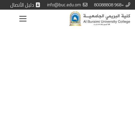
+968 80088808
info@buc.edu.om
دليل الأتصال