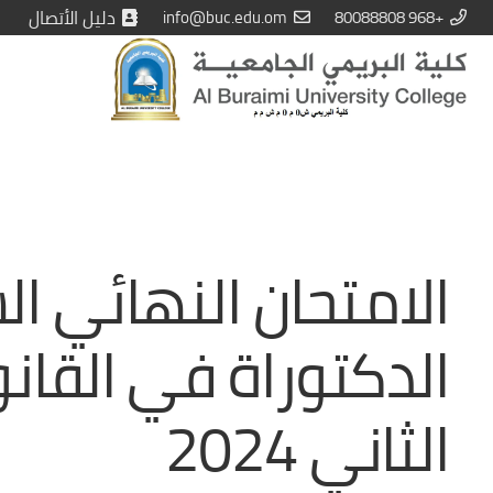
+968 80088808
info@buc.edu.om
دليل الأتصال
الامتحان النهائي ا
الدكتوراة في القان
الثاني 2024