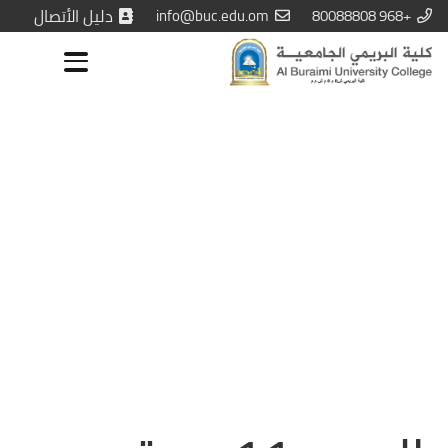
+968 80088808
info@buc.edu.om
دليل الأتصال