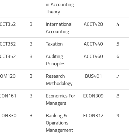
in Accounting
Theory
CCT352
3
International
ACCT428
4.
Accounting
CCT352
3
Taxation
ACCT440
5.
CCT352
3
Auditing
ACCT460
6.
Principles
SOM120
3
Research
BUS401
7.
Methodology
CON161
3
Economics For
ECON309
8.
Managers
CON330
3
Banking &
ECON312
9.
Operations
Management