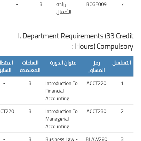
7.
BCGE009
ريادة
3
-
الأعمال
II. Department Requirements (33 Credit
Hours) Compulsory :
التسلسل
رمز
عنوان الدورة
الساعات
المتطل
المساق
المعتمدة
الساب
-
3
Introduction To
ACCT220
1.
Financial
Accounting
CT220
3
Introduction To
ACCT230
2.
Managerial
Accounting
-
3
Business Law -
BLAW280
3.