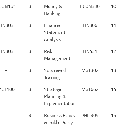
CON161
3
Money &
ECON330
10.
Banking
FIN303
3
Financial
FIN306
11.
Statement
Analysis
FIN303
3
Risk
FIN431
12.
Management
-
3
Supervised
MGT302
13.
Training
MGT100
3
Strategic
MGT662
14.
Planning &
Implementation
-
3
Business Ethics
PHIL305
15.
& Public Policy