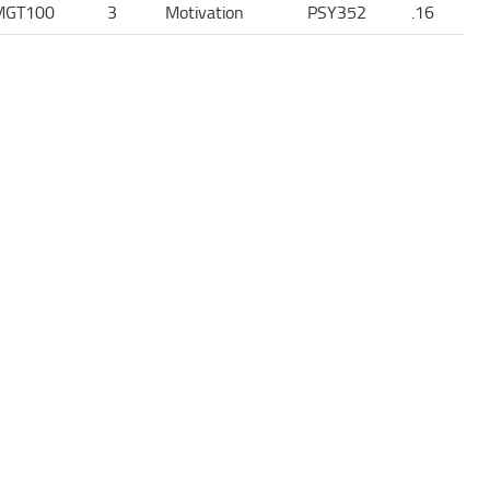
MGT100
3
Motivation
PSY352
16.