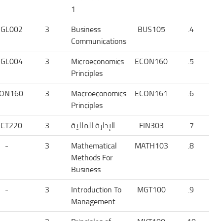
1
GL002
3
Business
BUS105
4.
Communications
GL004
3
Microeconomics
ECON160
5.
Principles
ON160
3
Macroeconomics
ECON161
6.
Principles
7.
FIN303
الإدارة المالية
3
CT220
-
3
Mathematical
MATH103
8.
Methods For
Business
-
3
Introduction To
MGT100
9.
Management