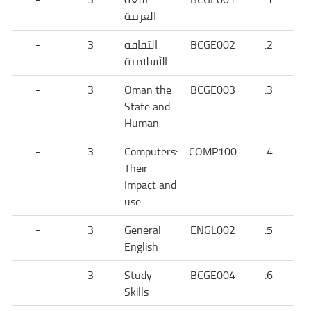
العربية
2.
BCGE002
الثقافة
3
-
الأسلامية
-
3
Oman the
BCGE003
3.
State and
Human
-
3
Computers:
COMP100
4.
Their
Impact and
use
-
3
General
ENGL002
5.
English
-
3
Study
BCGE004
6.
Skills