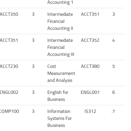
Accounting 1
ACCT350
3
Intermediate
ACCT351
3.
Financial
Accounting II
ACCT351
3
Intermediate
ACCT352
4.
Financial
Accounting III
ACCT230
3
Cost
ACCT380
5.
Measurement
and Analysis
ENGL002
3
English for
ENGL007
6.
Business
COMP100
3
Information
IS312
7.
Systems For
Business