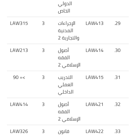
الدولي
الخاص
29.
LAW413
الإجراءات
3
LAW315
المدنية
والتجارية 2
30.
LAW414
أصول
3
LAW213
الفقه
الإسلامي 2
31.
LAW415
التدريب
3
>= 90
العملي
الداخلي
32.
LAW421
أصول
3
LAW414
الفقه
الإسلامي 2
33.
LAW422
قانون
3
LAW326