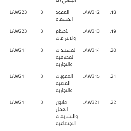
الجنائي (2)
18.
LAW312
العقود
3
LAW223
المسماة
19.
LAW313
الأحكام
3
LAW223
والالتزامات
20.
LAW314
المستندات
3
LAW211
المصرفية
والتجارية
21.
LAW315
العقوبات
3
LAW211
المدنية
والتجارية
22.
LAW321
قانون
3
LAW211
العمل
والتشريعات
الاجتماعية