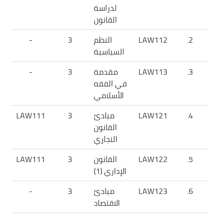
لدراسة
القانون
2.
LAW112
النظم
3
-
السياسية
3.
LAW113
مقدمة
3
-
في الفقه
الأسلامي
4.
LAW121
مبادئ
3
LAW111
القانون
التجاري
5.
LAW122
القانون
3
LAW111
الإداري (1)
6.
LAW123
مبادئ
3
-
الاقتصاد