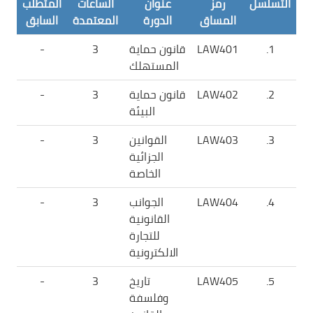
التسلسل
رمز
عنوان
الساعات
المتطلب
المساق
الدورة
المعتمدة
السابق
1.
LAW401
قانون حماية
3
-
المستهلك
2.
LAW402
قانون حماية
3
-
البيئة
3.
LAW403
القوانين
3
-
الجزائية
الخاصة
4.
LAW404
الجوانب
3
-
القانونية
للتجارة
الالكترونية
5.
LAW405
تاريخ
3
-
وفلسفة