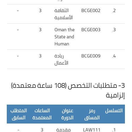
2.
BCGE002
الثقافة
3
-
الأسلامية
-
3
Oman the
BCGE003
3.
State and
Human
4.
BCGE009
ريادة
3
-
الأعمال
3- متطلبات التخصص (108 ساعة معتمدة)
إلزامية
التسلسل
رمز
عنوان
الساعات
المتطلب
المساق
الدورة
المعتمدة
السابق
1.
LAW111
مقدمة
3
-