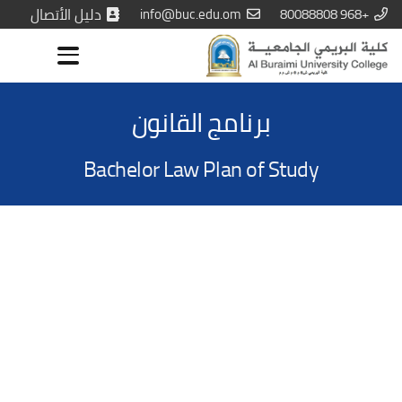
+968 80088808
info@buc.edu.om
دليل الأتصال
برنامج القانون
Bachelor Law Plan of Study