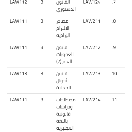
7.
LAW124
القانون
3
LAW112
الدستوري
8.
LAW211
مصادر
3
LAW111
الالتزام
الإرادية
9.
LAW212
قانون
3
LAW111
العقوبات
العام (2)
10.
LAW213
قانون
3
LAW113
الأحوال
المدنية
11.
LAW214
مصطلحات
3
LAW111
ودراسات
قانونية
باللغة
الانجليزية