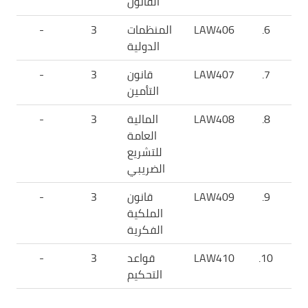
القانون
6.
LAW406
المنظمات
3
-
الدولية
7.
LAW407
قانون
3
-
التأمين
8.
LAW408
المالية
3
-
العامة
للتشريع
الضريبي
9.
LAW409
قانون
3
-
الملكية
الفكرية
10.
LAW410
قواعد
3
-
التحكيم