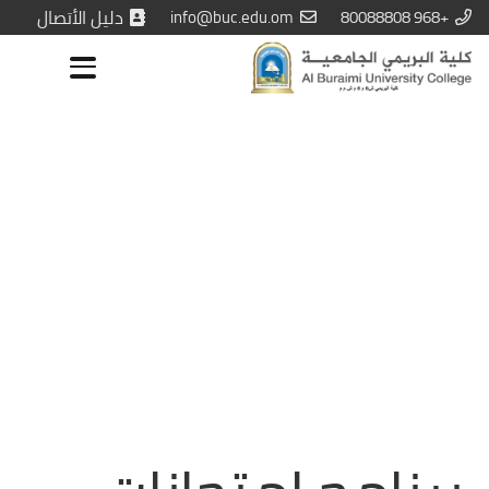
+968 80088808
info@buc.edu.om
دليل الأتصال