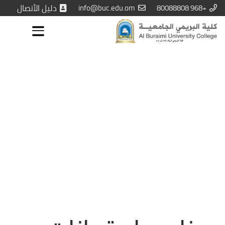
+968 80088808
info@buc.edu.om
دليل الأتصال