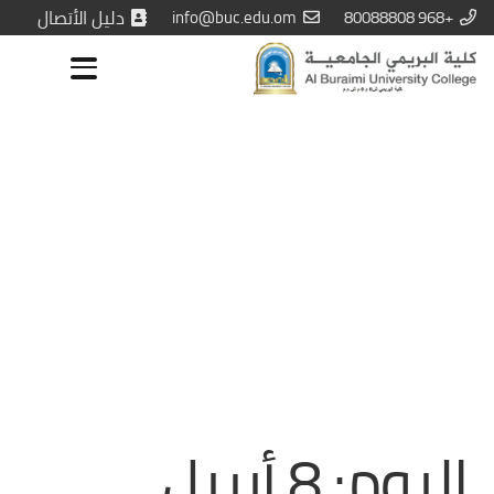
+968 80088808
info@buc.edu.om
دليل الأتصال
اليوم:
8 أبريل،