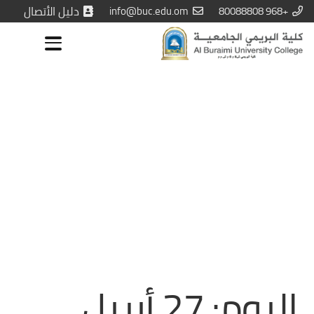
+968 80088808
info@buc.edu.om
دليل الأتصال
اليوم:
27 أبريل،