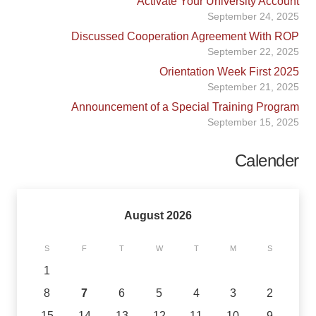
Activate Your University Account
September 24, 2025
Discussed Cooperation Agreement With ROP
September 22, 2025
Orientation Week First 2025
September 21, 2025
Announcement of a Special Training Program
September 15, 2025
Calender
August 2026
S
F
T
W
T
M
S
1
8
7
6
5
4
3
2
15
14
13
12
11
10
9